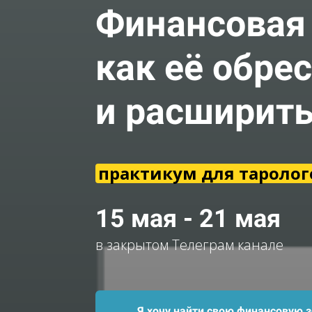
Финансовая
как её обре
и расширит
практикум для таролог
15 мая - 21 мая
в закрытом Телеграм канале
Я хочу найти свою финансовую 