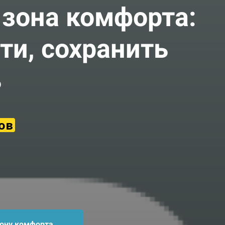
 зона комфорта:
сти, сохранить
ь
ов
зону комфорта