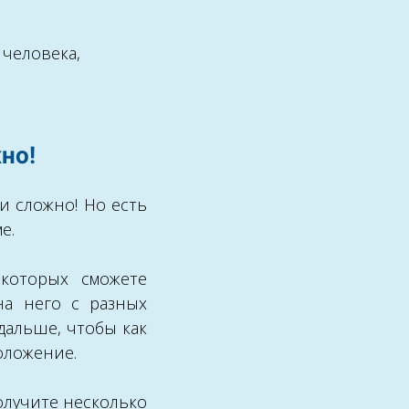
 человека,
но!
и сложно! Но есть
ме.
которых сможете
на него с разных
дальше, чтобы как
оложение.
олучите несколько