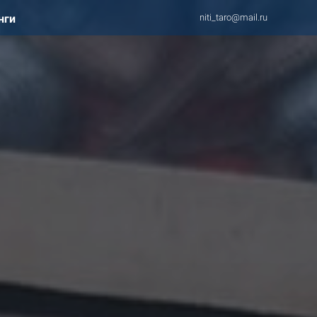
нги
niti_taro@mail.ru