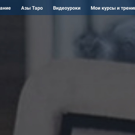
сание
Азы Таро
Видеоуроки
Мои курсы и трени